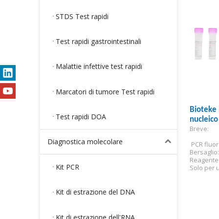
STDS Test rapidi
Test rapidi gastrointestinali
Malattie infettive test rapidi
Marcatori di tumore Test rapidi
Bioteke 
Test rapidi DOA
nucleico
Breve:
PCR fluo
Diagnostica molecolare
 PCR fluo
Bersaglio:
Reagente 
Kit PCR
Solo per u
Kit di estrazione del DNA
Kit di estrazione dell'RNA