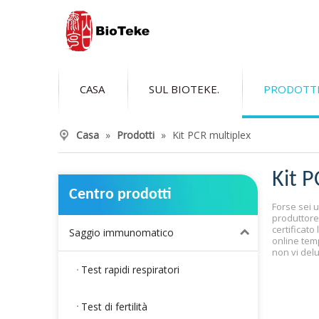
CASA
SUL BIOTEKE.
PRODOTT
Casa
»
Prodotti
»
Kit PCR multiplex
Kit P
Centro prodotti
Forse sei 
produttore 
certificat
Saggio immunomatico
online tem
non vi del
Test rapidi respiratori
Test di fertilità