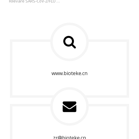
 Rilevare SARS-CoV-2/FLU 
A+B/HPIV/RSV/ADV/MP/Strep 
A. Dai campioni di tampone 
orofaringeo umano.
1 test, 8 risultati. 
Certificato CE.
Valido per 24 mesi. (La data di 
produzione è 
personalizzabile.)
Conservato a temperatura 
ambiente a 2 ~ 30 ℃.
www.bioteke.cn
zr@bioteke.cn