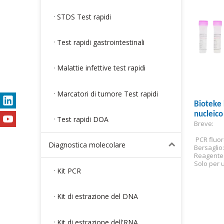
STDS Test rapidi
Test rapidi gastrointestinali
Malattie infettive test rapidi
Marcatori di tumore Test rapidi
Bioteke 
nucleico
Test rapidi DOA
Breve:
PCR fluo
 PCR fluo
Diagnostica molecolare
Bersaglio:
Reagente 
Solo per u
Kit PCR
Kit di estrazione del DNA
Kit di estrazione dell'RNA