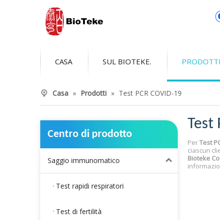
CASA
SUL BIOTEKE.
PRODOTT
Casa
»
Prodotti
»
Test PCR COVID-19
Test
Centro di prodotto
Per
Test P
ciascun cli
Bioteke Cor
Saggio immunomatico
informazio
Test rapidi respiratori
Test di fertilità