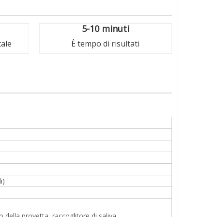
5-10 minuti
tale
È tempo di risultati
i)
 della provetta, raccoglitore di saliva