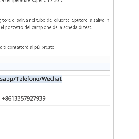
e da temperature superiori a 30°C.
ore di saliva nel tubo del diluente. Sputare la saliva in
nel pozzetto del campione della scheda di test.
 ti contatterà al più presto.
sapp/Telefono/Wechat
+8613357927939