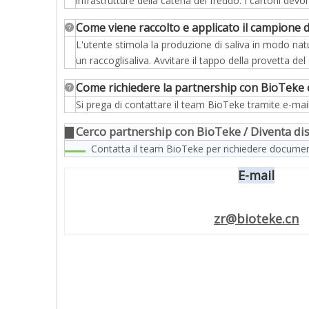
infrastrutture della catena del freddo. I cartoni devo
Come viene raccolto e applicato il campione di
L'utente stimola la produzione di saliva in modo natur
un raccoglisaliva. Avvitare il tappo della provetta 
Come richiedere la partnership con BioTeke o
Si prega di contattare il team BioTeke tramite e-mail
▇ Cerco partnership con BioTeke / Diventa di
Contatta il team BioTeke per richiedere document
E-mail
zr@bioteke.cn