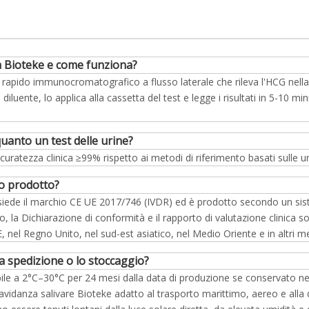
liva Bioteke e come funziona?
est rapido immunocromatografico a flusso laterale che rileva l'HCG nel
diluente, lo applica alla cassetta del test e legge i risultati in 5-10 minu
quanto un test delle urine?
uratezza clinica ≥99% rispetto ai metodi di riferimento basati sulle urin
to prodotto?
 possiede il marchio CE UE 2017/746 (IVDR) ed è prodotto secondo un sis
a Dichiarazione di conformità e il rapporto di valutazione clinica sono
, nel Regno Unito, nel sud-est asiatico, nel Medio Oriente e in altri m
a spedizione o lo stoccaggio?
ile a 2°C–30°C per 24 mesi dalla data di produzione se conservato nella
avidanza salivare Bioteke adatto al trasporto marittimo, aereo e alla di