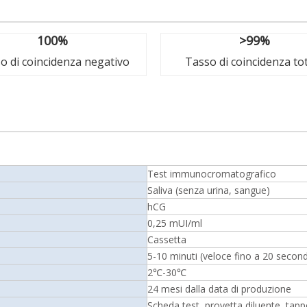
100%
>99%
o di coincidenza negativo
Tasso di coincidenza to
Test immunocromatografico
Saliva (senza urina, sangue)
hCG
0,25 mUI/ml
Cassetta
5-10 minuti (veloce fino a 20 second
2℃-30℃
24 mesi dalla data di produzione
Scheda test, provetta diluente, tappo