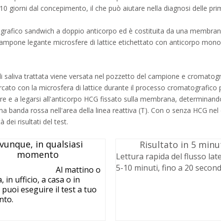
0 giorni dal concepimento, il che può aiutare nella diagnosi delle prim
grafico sandwich a doppio anticorpo ed è costituita da una membrana 
ampone legante microsfere di lattice etichettato con anticorpo monoclo
 saliva trattata viene versata nel pozzetto del campione e cromatograf
rcato con la microsfera di lattice durante il processo cromatografic
are e a legarsi all'anticorpo HCG fissato sulla membrana, determinando
una banda rossa nell'area della linea reattiva (T). Con o senza HCG 
 dei risultati del test.
vunque, in qualsiasi
Risultato in 5 minu
momento
Lettura rapida del flusso late
5-10 minuti, fino a 20 second
Al mattino o
, in ufficio, a casa o in
 puoi eseguire il test a tuo
nto.