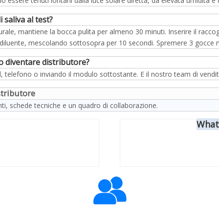
no essere tenuti lontani dalla luce solare diretta, da elevata umidità 
 saliva al test?
ale, mantiene la bocca pulita per almeno 30 minuti. Inserire il raccoglit
del diluente, mescolando sottosopra per 10 secondi. Spremere 3 gocce 
 diventare distributore?
, telefono o inviando il modulo sottostante. E il nostro team di vendita
stributore
i, schede tecniche e un quadro di collaborazione.
What