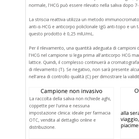
normale, l'HCG può essere rilevato nella saliva dopo 7-1
La striscia reattiva utilizza un metodo immunocromato
anti-α-HCG e anticorpo policlonale IgG anti-topo e un t
questo prodotto è 0,25 mlU/mL.
Per il rilevamento, una quantità adeguata di campioni di
l'HCG nel campione si lega prima all'anticorpo HCG ma
lattice. Quindi, il complesso continuerà a cromatograf
di rilevamento (T). Se negativo, non sarà presente alc
nell'area di controllo qualità (C) per dimostrare la validità
O
Campione non invasivo
La raccolta della saliva non richiede aghi,
coppette per l'urina e nessuna
alla sera
impostazione clinica: ideale per farmacia
viaggio,
OTC, vendita al dettaglio online e
piacime
distribuzione.