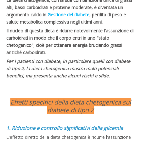
La dieta chetogenica, con la sua combinazione unica di grassi
alti, bassi carboidrati e proteine ​​moderate, è diventata un
argomento caldo in
Gestione del diabete
, perdita di peso e
salute metabolica complessiva negli ultimi anni.
Il nucleo di questa dieta è ridurre notevolmente l'assunzione di
carboidrati in modo che il corpo entri in uno "stato
chetogenico", cioè per ottenere energia bruciando grassi
anziché carboidrati.
Per i pazienti con diabete, in particolare quelli con diabete
di tipo 2, la dieta chetogenica mostra molti potenziali
benefici, ma presenta anche alcuni rischi e sfide.
Effetti specifici della dieta chetogenica sul
diabete di tipo 2
1. Riduzione e controllo significativi della glicemia
L'effetto diretto della dieta chetogenica è ridurre l'assunzione