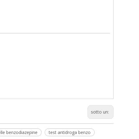
sotto un:
elle benzodiazepine
test antidroga benzo