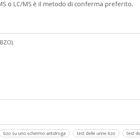
/MS o LC/MS è il metodo di conferma preferito.
BZO).
bzo su uno schermo antidroga
test delle urine bzo
test d