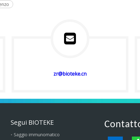
benzo
zr@bioteke.cn
Segui BIOTEKE
Contatt
Saggio immunomatico