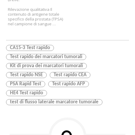
della prostata (test
immunocromatografico)
Rilevazione qualitativa Il 
contenuto di antigene totale 
specifico della prostata (TPSA) 
nel campione di sangue 
umano.
Un metodo diagnostico 
ausiliario per lo screening e il 
rilevamento del cancro alla 
prostata per gli uomini.
CA15-3 Test rapido
Test rapido dei marcatori tumorali
Kit di prova dei marcatori tumorali
Test rapido NSE
Test rapido CEA
PSA Rapid Test
Test rapido AFP
HE4 Test rapido
test di flusso laterale marcatore tumorale