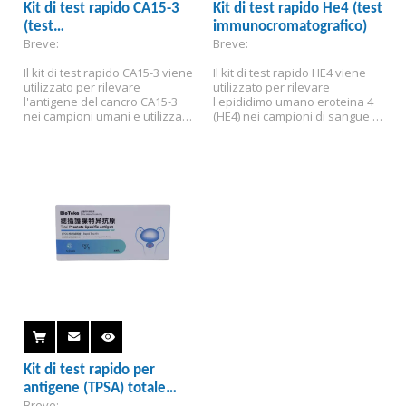
Kit di test rapido CA15-3
Kit di test rapido He4 (test
(test
immunocromatografico)
Breve:
Breve:
immunocromatografico)
Il kit di test rapido CA15-3 viene 
Il kit di test rapido HE4 viene 
utilizzato per rilevare 
utilizzato per rilevare 
l'antigene del cancro CA15-3 
l'epididimo umano eroteina 4 
nei campioni umani e utilizzato 
(HE4) nei campioni di sangue 
principalmente 
umano e viene utilizzato 
nell'osservazione clinica 
clinicamente per monitorare 
dell'efficacia terapeutica e 
l'efficacia del carcinoma 
della prognosi del carcinoma 
ovarico.
mammario.
Kit di test rapido per
antigene (TPSA) totale
Breve: