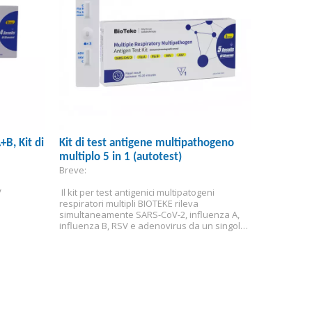
+B, Kit di
Kit di test antigene multipathogeno
multiplo 5 in 1 (autotest)
Breve:
V
 Il kit per test antigenici multipatogeni 
respiratori multipli BIOTEKE rileva 
simultaneamente SARS-CoV-2, influenza A, 
influenza B, RSV e adenovirus da un singolo 
campione, fornendo diagnosi differenziale in 
15 minuti presso il punto di cura.
Certificato EU IVDR per l'autotest.