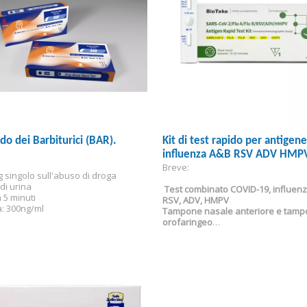
ido dei Barbiturici (BAR).
Kit di test rapido per antige
influenza A&B RSV ADV HMPV
Breve:
g singolo sull'abuso di droga
di urina
Test combinato COVID-19, influenz
n 5 minuti
RSV, ADV, HMPV
à: 300ng/ml
Tampone nasale anteriore e tamp
orofaringeo
Approvato IVD-CE
Per uso professionale