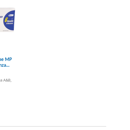
ene MP
nza
a A&B, 