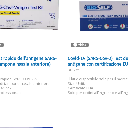
o
video
est rapido dell'antigene SARS-
Covid-19 (SARS-CoV-2) Test d
ampone nasale anteriore)
antigene con certificazione E
Breve:
st rapido SARS-COV-2 AG.
 Il kit è disponibile solo per il merca
di tampone nasale anteriore.
Stati Uniti.
/3/5/25.
Certificato EUA.
rofessionale.
Solo per ordini all'ingrosso e all'ing
Non disponibile per la vendita al de
individuale.