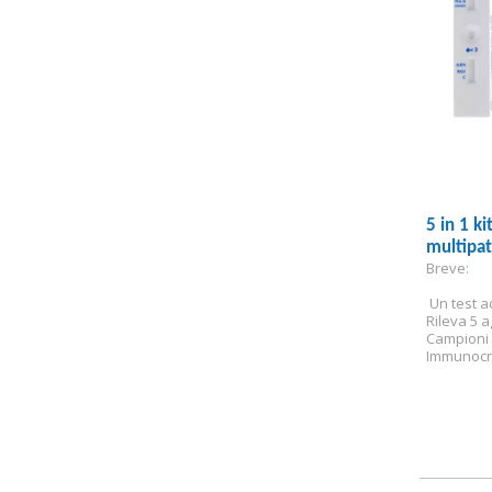
5 in 1 ki
multipa
Breve:
 Un test a
Rileva 5 a
Campioni
Immunocr
Solo vendi