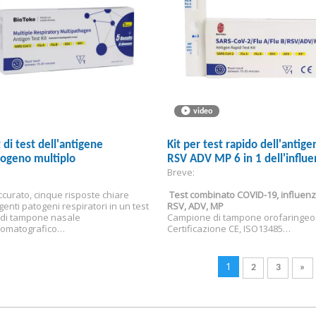
video
t di test dell'antigene
Kit per test rapido dell'antig
togeno multiplo
RSV ADV MP 6 in 1 dell'influe
Breve:
COVID A&B
ccurato, cinque risposte chiare
Test combinato COVID-19, influenz
genti patogeni respiratori in un test
RSV, ADV, MP
 di tampone nasale
Campione di tampone orofaringeo
omatografico
Certificazione CE, ISO13485
ta all'ingrosso/distribuzione
Risultati in 15 minuti
Per uso professionale
1
2
3
»