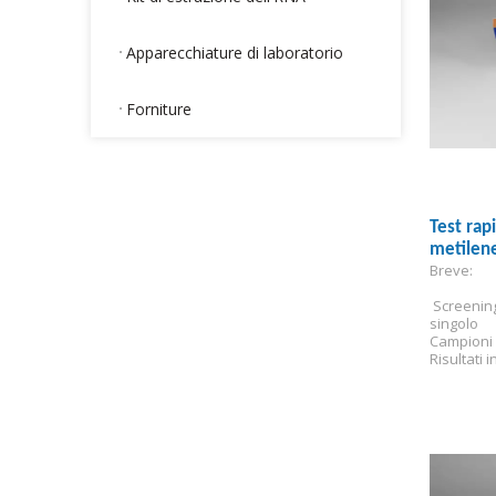
Apparecchiature di laboratorio
Forniture
Test rap
metilen
Breve:
(MDMA)
 Screenin
singolo
Campioni 
Risultati i
Sensibilit