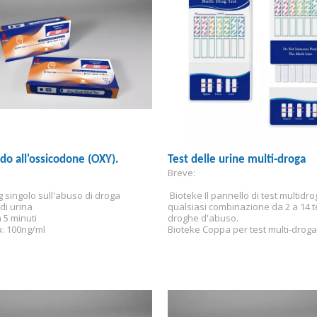
ido all'ossicodone (OXY).
Test delle urine multi-droga
Breve:
g singolo sull'abuso di droga
 Bioteke Il pannello di test multidro
di urina
qualsiasi combinazione da 2 a 14 te
n 5 minuti
droghe d'abuso.
à: 100ng/ml
Bioteke Coppa per test multi-droga 
offre 14 test comuni sulle droghe 
Sono disponibili test rapidi per farm
pannello singolo.