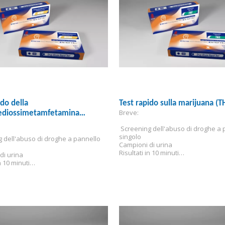
ido della
Test rapido sulla marijuana (T
Breve:
ediossimetamfetamina
.
 Screening dell'abuso di droghe a 
singolo
g dell'abuso di droghe a pannello 
Campioni di urina
Risultati in 10 minuti
di urina
Sensibilità: 50 ng/ml
n 10 minuti
à: 500 ng/ml