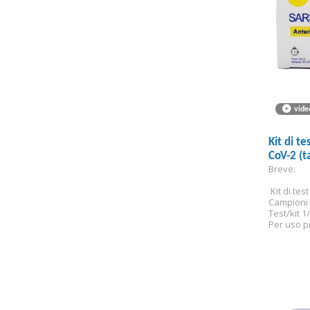
vide
Kit di t
CoV-2 (t
Breve:
 Kit di te
Campioni 
Test/kit 1
Per uso p