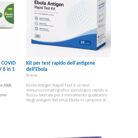
ne COVID
Kit per test rapido dell'antigene
 6 in 1
dell'Ebola
Breve:
a A&B, 
Ebola Antigen Rapid Test è un test 
immunocromatografico sierologico rapido a 
one 
flusso laterale per il rilevamento qualitativo 
degli antigeni del virus Ebola in campioni di 
sangue intero, siero o plasma umani come 
ausilio nella diagnosi dell'infezione da virus 
Ebola.