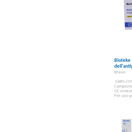
Bioteke 3
dell'ant
Breve:
 SARS-COV
Campione
CE contra
Per uso p