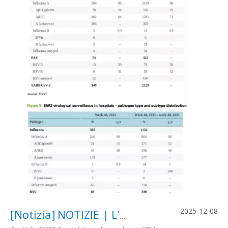
2025-12-08
[
Notizia
]
NOTIZIE | L’influenza H3N2 si sta diffondendo rapidamente, come dovremmo rispondere?